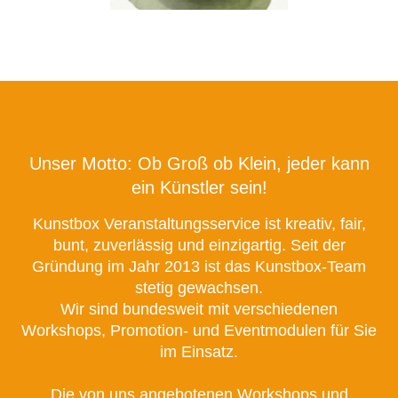
Unser Motto: Ob Groß ob Klein, jeder kann
ein Künstler sein!
Kunstbox Veranstaltungsservice ist kreativ, fair,
bunt, zuverlässig und einzigartig. Seit der
Gründung im Jahr 2013 ist das Kunstbox-Team
stetig gewachsen.
Wir sind bundesweit mit verschiedenen
Workshops, Promotion- und Eventmodulen für Sie
im Einsatz.
Die von uns angebotenen Workshops und